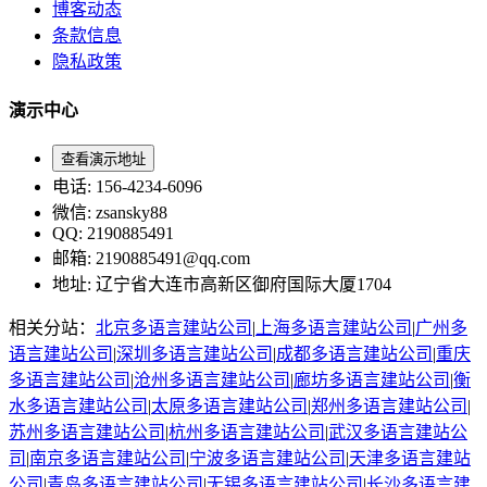
博客动态
条款信息
隐私政策
演示中心
查看演示地址
电话
: 156-4234-6096
微信
: zsansky88
QQ: 2190885491
邮箱
: 2190885491@qq.com
地址
:
辽宁省大连市高新区御府国际大厦1704
相关分站：
北京
多语言建站公司
|
上海
多语言建站公司
|
广州
多
语言建站公司
|
深圳
多语言建站公司
|
成都
多语言建站公司
|
重庆
多语言建站公司
|
沧州
多语言建站公司
|
廊坊
多语言建站公司
|
衡
水
多语言建站公司
|
太原
多语言建站公司
|
郑州
多语言建站公司
|
苏州
多语言建站公司
|
杭州
多语言建站公司
|
武汉
多语言建站公
司
|
南京
多语言建站公司
|
宁波
多语言建站公司
|
天津
多语言建站
公司
|
青岛
多语言建站公司
|
无锡
多语言建站公司
|
长沙
多语言建