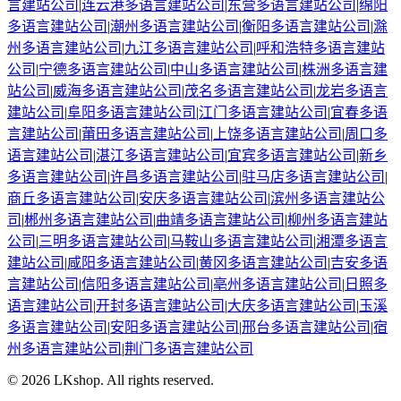
言建站公司
|
连云港
多语言建站公司
|
东营
多语言建站公司
|
绵阳
多语言建站公司
|
潮州
多语言建站公司
|
衡阳
多语言建站公司
|
滁
州
多语言建站公司
|
九江
多语言建站公司
|
呼和浩特
多语言建站
公司
|
宁德
多语言建站公司
|
中山
多语言建站公司
|
株洲
多语言建
站公司
|
威海
多语言建站公司
|
茂名
多语言建站公司
|
龙岩
多语言
建站公司
|
阜阳
多语言建站公司
|
江门
多语言建站公司
|
宜春
多语
言建站公司
|
莆田
多语言建站公司
|
上饶
多语言建站公司
|
周口
多
语言建站公司
|
湛江
多语言建站公司
|
宜宾
多语言建站公司
|
新乡
多语言建站公司
|
许昌
多语言建站公司
|
驻马店
多语言建站公司
|
商丘
多语言建站公司
|
安庆
多语言建站公司
|
滨州
多语言建站公
司
|
郴州
多语言建站公司
|
曲靖
多语言建站公司
|
柳州
多语言建站
公司
|
三明
多语言建站公司
|
马鞍山
多语言建站公司
|
湘潭
多语言
建站公司
|
咸阳
多语言建站公司
|
黄冈
多语言建站公司
|
吉安
多语
言建站公司
|
信阳
多语言建站公司
|
亳州
多语言建站公司
|
日照
多
语言建站公司
|
开封
多语言建站公司
|
大庆
多语言建站公司
|
玉溪
多语言建站公司
|
安阳
多语言建站公司
|
邢台
多语言建站公司
|
宿
州
多语言建站公司
|
荆门
多语言建站公司
©
2026
LKshop
. All rights reserved.